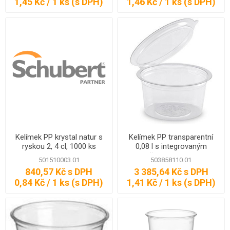
1,45 Kč / 1 ks (s DPH)
1,46 Kč / 1 ks (s DPH)
Kelímek PP krystal natur s
Kelímek PP transparentní
ryskou 2, 4 cl, 1000 ks
0,08 l s integrovaným
víčkem, 2400 ks
501510003.01
503858110.01
840,57 Kč s DPH
3 385,64 Kč s DPH
0,84 Kč / 1 ks (s DPH)
1,41 Kč / 1 ks (s DPH)