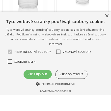
×
Kelímek PP transparentní 0,3
Kelímek PP transparentní 0,4
Tyto webové stránky používají soubory cookie.
l, 2000 ks
l, 800 ks
501250004.01
501300005.01
Tyto webové stránky používají soubory cookie ke zlepšení uživatelského
1 681,78 Kč s DPH
1 024,14 Kč s DPH
zážitku. Používáním našich webových stránek souhlasíte se všemi soubory
cookie v souladu s našimi zásadami používání souborů cookie.
Více
0,84 Kč / 1 ks (s DPH)
1,28 Kč / 1 ks (s DPH)
informací
NEZBYTNĚ NUTNÉ SOUBORY
VÝKONOVÉ SOUBORY
SOUBORY CÍLENÍ
VŠE PŘIJMOUT
VŠE ODMÍTNOUT
ZOBRAZIT PODROBNOSTI
POWERED BY COOKIE-SCRIPT
Kelímek PP transparentní 0,5
Kelímek PP transparentní 0,5
l, 1600 ks
l, 800 ks