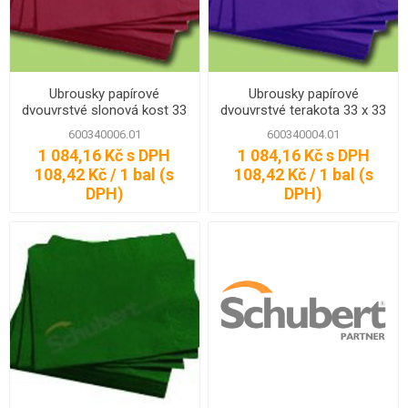
Ubrousky papírové
Ubrousky papírové
dvouvrstvé slonová kost 33
dvouvrstvé terakota 33 x 33
x 33 cm, 200 ks
cm, 200 ks
600340006.01
600340004.01
1 084,16 Kč s DPH
1 084,16 Kč s DPH
108,42 Kč / 1 bal (s
108,42 Kč / 1 bal (s
DPH)
DPH)