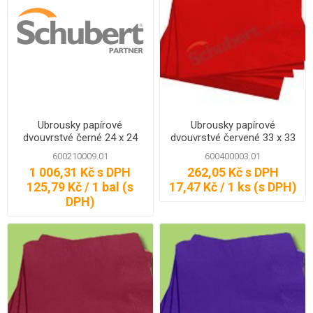
Ubrousky papírové
Ubrousky papírové
dvouvrstvé černé 24 x 24
dvouvrstvé červené 33 x 33
cm, 250 ks
cm, 20 ks
600210009.01
600400003.01
1 006,31 Kč s DPH
262,05 Kč s DPH
125,79 Kč / 1 bal (s
17,47 Kč / 1 ks (s DPH)
DPH)