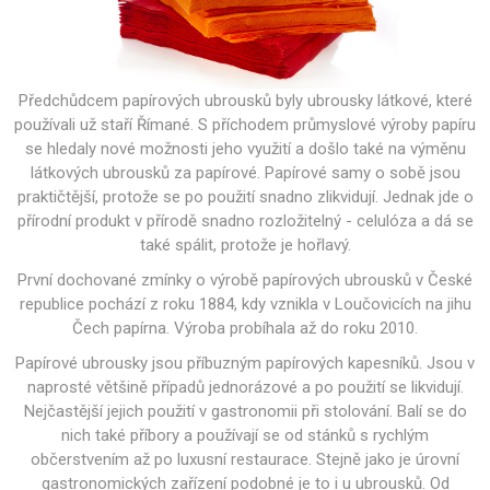
Předchůdcem papírových ubrousků byly ubrousky látkové, které
používali už staří Římané. S příchodem průmyslové výroby papíru
se hledaly nové možnosti jeho využití a došlo také na výměnu
látkových ubrousků za papírové. Papírové samy o sobě jsou
praktičtější, protože se po použití snadno zlikvidují. Jednak jde o
přírodní produkt v přírodě snadno rozložitelný - celulóza a dá se
také spálit, protože je hořlavý.
První dochované zmínky o výrobě papírových ubrousků v České
republice pochází z roku 1884, kdy vznikla v Loučovicích na jihu
Čech papírna. Výroba probíhala až do roku 2010.
Papírové ubrousky jsou příbuzným papírových kapesníků. Jsou v
naprosté většině případů jednorázové a po použití se likvidují.
Nejčastější jejich použití v gastronomii při stolování. Balí se do
nich také příbory a používají se od stánků s rychlým
občerstvením až po luxusní restaurace. Stejně jako je úrovní
gastronomických zařízení podobné je to i u ubrousků. Od