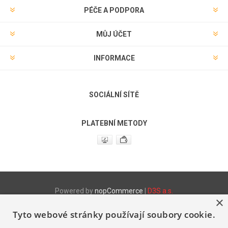
PÉČE A PODPORA
MŮJ ÚČET
INFORMACE
SOCIÁLNÍ SÍTĚ
PLATEBNÍ METODY
Powered by
nopCommerce
|
D3S a.s.
×
Tyto webové stránky používají soubory cookie.
Produktové www stránky
http://www.fix.cz
- Stretch fólie