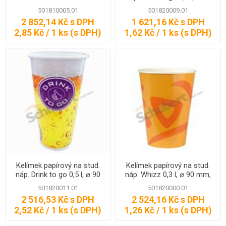
mm, 1000 ks
501810005.01
501820009.01
2 852,14 Kč s DPH
1 621,16 Kč s DPH
2,85 Kč / 1 ks (s DPH)
1,62 Kč / 1 ks (s DPH)
Kelímek papírový na stud.
Kelímek papírový na stud.
náp. Drink to go 0,5 l, ⌀ 90
náp. Whizz 0,3 l, ⌀ 90 mm,
mm, 1000 ks
2000 ks
501820011.01
501820000.01
2 516,53 Kč s DPH
2 524,16 Kč s DPH
2,52 Kč / 1 ks (s DPH)
1,26 Kč / 1 ks (s DPH)