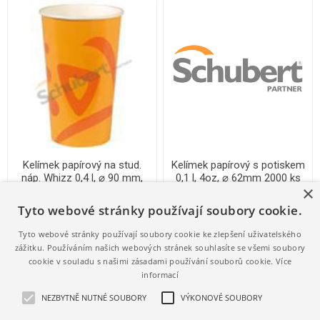
Kelímek papírový na stud.
Kelímek papírový s potiskem
náp. Whizz 0,4 l, ⌀ 90 mm,
0,1 l, 4oz, ⌀ 62mm 2000 ks
×
1000 ks
501820001.01
501770094.01
Tyto webové stránky používají soubory cookie.
1 720,18 Kč s DPH
2 089,79 Kč s DPH
1,72 Kč / 1 ks (s DPH)
1,04 Kč / 1 ks (s DPH)
Tyto webové stránky používají soubory cookie ke zlepšení uživatelského
zážitku. Používáním našich webových stránek souhlasíte se všemi soubory
cookie v souladu s našimi zásadami používání souborů cookie.
Více
informací
NEZBYTNĚ NUTNÉ SOUBORY
VÝKONOVÉ SOUBORY