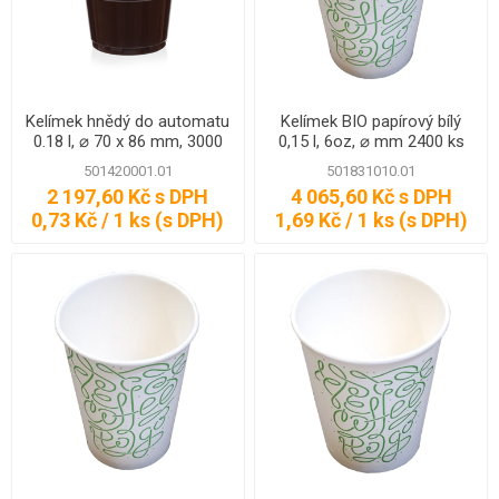
Kelímek hnědý do automatu
Kelímek BIO papírový bílý
0.18 l, ⌀ 70 x 86 mm, 3000
0,15 l, 6oz, ⌀ mm 2400 ks
ks
501420001.01
501831010.01
2 197,60 Kč s DPH
4 065,60 Kč s DPH
0,73 Kč / 1 ks (s DPH)
1,69 Kč / 1 ks (s DPH)