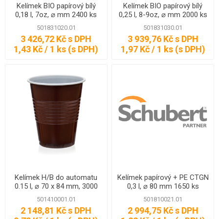
Kelímek BIO papírový bílý
Kelímek BIO papírový bílý
0,18 l, 7oz, ⌀ mm 2400 ks
0,25 l, 8-9oz, ⌀ mm 2000 ks
501831020.01
501831030.01
3 426,72 Kč s DPH
3 939,76 Kč s DPH
1,43 Kč / 1 ks (s DPH)
1,97 Kč / 1 ks (s DPH)
Kelímek H/B do automatu
Kelímek papírový + PE CTGN
0.15 l, ⌀ 70 x 84 mm, 3000
0,3 l, ⌀ 80 mm 1650 ks
ks
501410001.01
501810021.01
2 148,81 Kč s DPH
2 994,75 Kč s DPH