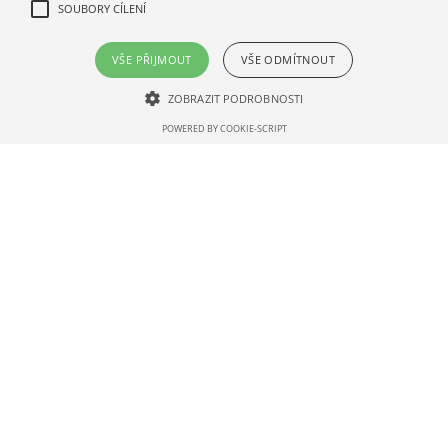
SOUBORY CÍLENÍ
VŠE PŘIJMOUT
VŠE ODMÍTNOUT
ZOBRAZIT PODROBNOSTI
POWERED BY COOKIE-SCRIPT
Kelímek papírový s potiskem
Kelímek papírový s potiskem
0,3 l, ⌀ 90 mm, 1000 ks
Cappucino 0,2 l, ⌀ 80 mm
925 ks
501810003.01
501810019.01
1 883,92 Kč s DPH
2 466,85 Kč s DPH
1,88 Kč / 1 ks (s DPH)
2,67 Kč / 1 ks (s DPH)