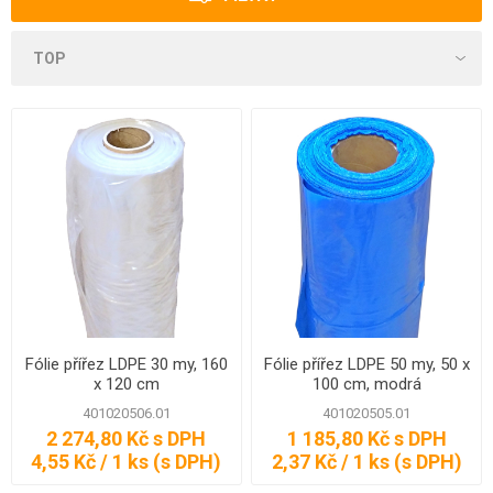
Fólie přířez LDPE 30 my, 160
Fólie přířez LDPE 50 my, 50 x
x 120 cm
100 cm, modrá
401020506.01
401020505.01
2 274,80 Kč s DPH
1 185,80 Kč s DPH
4,55 Kč / 1 ks (s DPH)
2,37 Kč / 1 ks (s DPH)