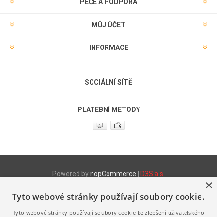
PÉČE A PODPORA
MŮJ ÚČET
INFORMACE
SOCIÁLNÍ SÍTĚ
PLATEBNÍ METODY
Powered by
nopCommerce
|
D3S a.s.
×
Tyto webové stránky používají soubory cookie.
Produktové www stránky
http://www.fix.cz
- Stretch fólie
Tyto webové stránky používají soubory cookie ke zlepšení uživatelského
http://www.fix.cz/pytle
- LDPE a HDPE pytle a sáčky