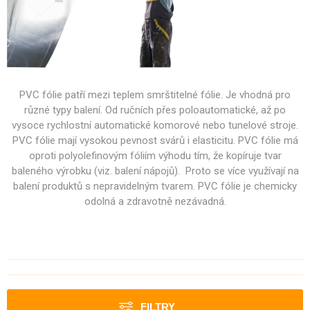
PVC fólie patří mezi teplem smrštitelné fólie. Je vhodná pro
různé typy balení. Od ručních přes poloautomatické, až po
vysoce rychlostní automatické komorové nebo tunelové stroje.
PVC fólie mají vysokou pevnost svárů i elasticitu. PVC fólie má
oproti polyolefinovým fóliím výhodu tím, že kopíruje tvar
baleného výrobku (viz. balení nápojů). Proto se více využívají na
balení produktů s nepravidelným tvarem. PVC fólie je chemicky
odolná a zdravotně nezávadná.
FILTRY