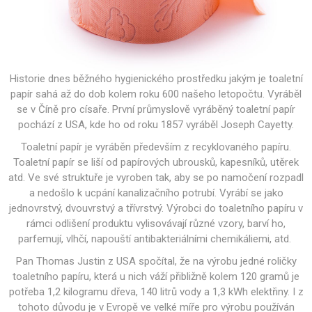
Historie dnes běžného hygienického prostředku jakým je toaletní
papír sahá až do dob kolem roku 600 našeho letopočtu. Vyráběl
se v Číně pro císaře. První průmyslově vyráběný toaletní papír
pochází z USA, kde ho od roku 1857 vyráběl Joseph Cayetty.
Toaletní papír je vyráběn především z recyklovaného papíru.
Toaletní papír se liší od papírových ubrousků, kapesníků, utěrek
atd. Ve své struktuře je vyroben tak, aby se po namočení rozpadl
a nedošlo k ucpání kanalizačního potrubí. Vyrábí se jako
jednovrstvý, dvouvrstvý a třívrstvý. Výrobci do toaletního papíru v
rámci odlišení produktu vylisovávají různé vzory, barví ho,
parfemují, vlhčí, napouští antibakteriálními chemikáliemi, atd.
Pan Thomas Justin z USA spočítal, že na výrobu jedné roličky
toaletního papíru, která u nich váží přibližně kolem 120 gramů je
potřeba 1,2 kilogramu dřeva, 140 litrů vody a 1,3 kWh elektřiny. I z
tohoto důvodu je v Evropě ve velké míře pro výrobu používán