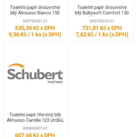
Toaletní papír dvouvrstvý
Toaletní papír dvouvrstvý
bílý Almusso Bianco 150
bílý Bulkysoft Comfort 150
útržků, délka 18 m, 56 ks -
útržků, délka 15 m, 96 ks
600792001.01
600792016.01
kopírovat
535,30 Kč s DPH
731,81 Kč s DPH
9,56 Kč / 1 ks (s DPH)
7,62 Kč / 1 ks (s DPH)
Toaletní papír třívrstvý bílý
Almusso Camilla 123 útržků,
délka 16 m, 54 ks
600840001.01
607,66 Kč s DPH