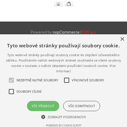
Powered by
nopCommerce
|
D3S a.s.
×
Tyto webové stránky používají soubory cookie.
Produktové www stránky
http://www.fix.cz
- Stretch fólie
Tyto webové stránky používají soubory cookie ke zlepšení uživatelského
http://www.fix.cz/pytle
- LDPE a HDPE pytle a sáčky
http://www.melanz.cz/
- Výroba a prodej vaječné melanže
zážitku. Používáním našich webových stránek souhlasíte se všemi soubory
cookie v souladu s našimi zásadami používání souborů cookie.
Více
Výhradně zastupujeme a distribuujeme následující značky
informací
http://www.jihoceska-vejce.cz
http://www.bio-vejce.cz
NEZBYTNĚ NUTNÉ SOUBORY
VÝKONOVÉ SOUBORY
http://www.volny-vybeh.cz
http://www.jerabek-vodrazka.cz
SOUBORY CÍLENÍ
http://www.pardubicka-vejce.cz
VŠE PŘIJMOUT
VŠE ODMÍTNOUT
ZOBRAZIT PODROBNOSTI
POWERED BY COOKIE-SCRIPT