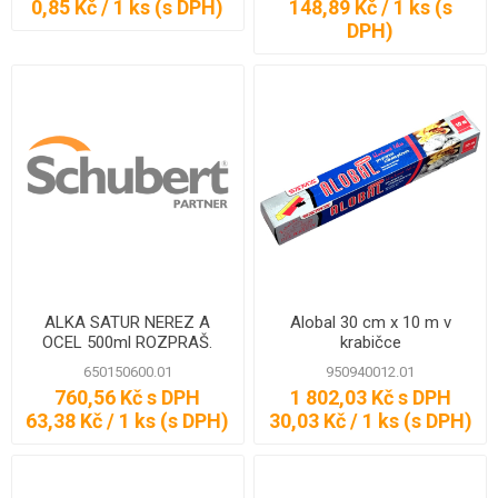
0,85 Kč / 1 ks (s DPH)
148,89 Kč / 1 ks (s
DPH)
ALKA SATUR NEREZ A
Alobal 30 cm x 10 m v
OCEL 500ml ROZPRAŠ.
krabičce
650150600.01
950940012.01
760,56 Kč s DPH
1 802,03 Kč s DPH
63,38 Kč / 1 ks (s DPH)
30,03 Kč / 1 ks (s DPH)