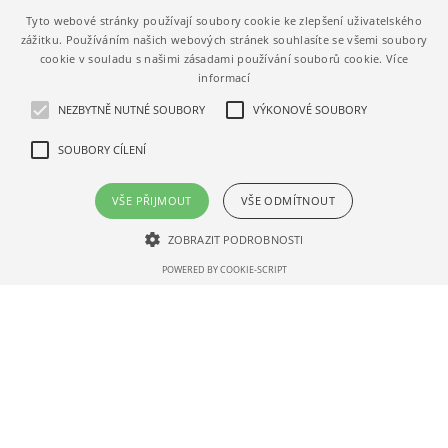
950960030.01
650080022.01
Tyto webové stránky používají soubory cookie ke zlepšení uživatelského
2 867,46 Kč s DPH
422,45 Kč s DPH
zážitku. Používáním našich webových stránek souhlasíte se všemi soubory
716,86 Kč / 1 ks (s
42,24 Kč / 1 ks (s DPH)
cookie v souladu s našimi zásadami používání souborů cookie.
Více
DPH)
informací
NEZBYTNĚ NUTNÉ SOUBORY
VÝKONOVÉ SOUBORY
SOUBORY CÍLENÍ
VŠE PŘIJMOUT
VŠE ODMÍTNOUT
ZOBRAZIT PODROBNOSTI
POWERED BY COOKIE-SCRIPT
Balící papír - pergamenová
Balící papír cukrářský SPCM
náhrada 70 x 100 cm, 40
bílý 70 x 100 cm, 30 g/m2,
g/m2, 10 kg
10 kg
752030010.01
752230002.01
919,60 Kč s DPH
943,80 Kč s DPH
91,96 Kč / 1 kg (s DPH)
94,38 Kč / 1 kg (s DPH)