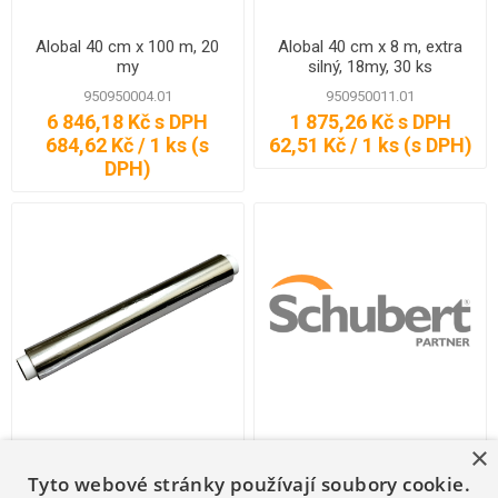
Alobal 40 cm x 100 m, 20
Alobal 40 cm x 8 m, extra
my
silný, 18my, 30 ks
950950004.01
950950011.01
6 846,18 Kč s DPH
1 875,26 Kč s DPH
684,62 Kč / 1 ks (s
62,51 Kč / 1 ks (s DPH)
DPH)
×
Alobal 45 cm x 150 m, 11
AVA UNIVERSAL 400g
my
PÍSEK 1162-2
Tyto webové stránky používají soubory cookie.