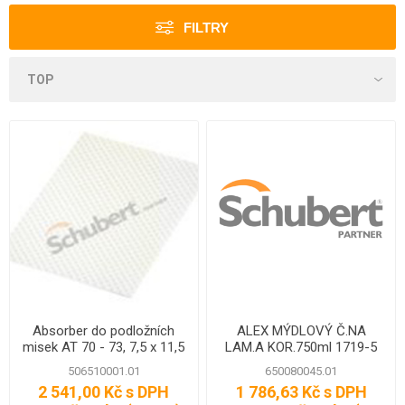
FILTRY
Absorber do podložních
ALEX MÝDLOVÝ Č.NA
misek AT 70 - 73, 7,5 x 11,5
LAM.A KOR.750ml 1719-5
cm, 3000 ks
506510001.01
650080045.01
2 541,00 Kč s DPH
1 786,63 Kč s DPH