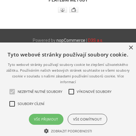
Powered by
nopCommerce
|
D3S a.s.
×
Tyto webové stránky používají soubory cookie.
Produktové www stránky
http://www.fix.cz
- Stretch fólie
Tyto webové stránky používají soubory cookie ke zlepšení uživatelského
http://www.fix.cz/pytle
- LDPE a HDPE pytle a sáčky
http://www.melanz.cz/
- Výroba a prodej vaječné melanže
zážitku. Používáním našich webových stránek souhlasíte se všemi soubory
cookie v souladu s našimi zásadami používání souborů cookie.
Více
Výhradně zastupujeme a distribuujeme následující značky
informací
http://www.jihoceska-vejce.cz
http://www.bio-vejce.cz
NEZBYTNĚ NUTNÉ SOUBORY
VÝKONOVÉ SOUBORY
http://www.volny-vybeh.cz
http://www.jerabek-vodrazka.cz
SOUBORY CÍLENÍ
http://www.pardubicka-vejce.cz
VŠE PŘIJMOUT
VŠE ODMÍTNOUT
ZOBRAZIT PODROBNOSTI