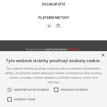
SOCIÁLNÍ SÍTĚ
PLATEBNÍ METODY
Powered by
nopCommerce
|
D3S a.s.
×
Tyto webové stránky používají soubory cookie.
Produktové www stránky
http://www.fix.cz
- Stretch fólie
Tyto webové stránky používají soubory cookie ke zlepšení uživatelského
http://www.fix.cz/pytle
- LDPE a HDPE pytle a sáčky
http://www.melanz.cz/
- Výroba a prodej vaječné melanže
zážitku. Používáním našich webových stránek souhlasíte se všemi soubory
cookie v souladu s našimi zásadami používání souborů cookie.
Více
Výhradně zastupujeme a distribuujeme následující značky
informací
http://www.jihoceska-vejce.cz
http://www.bio-vejce.cz
NEZBYTNĚ NUTNÉ SOUBORY
VÝKONOVÉ SOUBORY
http://www.volny-vybeh.cz
http://www.jerabek-vodrazka.cz
SOUBORY CÍLENÍ
http://www.pardubicka-vejce.cz