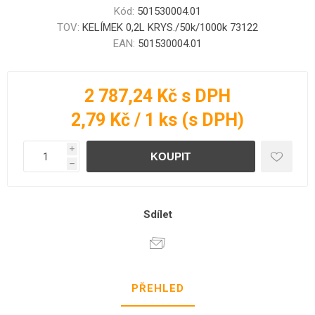
Kód:
501530004.01
TOV:
KELÍMEK 0,2L KRYS./50k/1000k 73122
EAN:
501530004.01
2 787,24 Kč s DPH
2,79 Kč / 1 ks (s DPH)
i
h
Sdílet
PŘEHLED