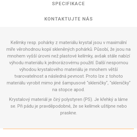
SPECIFIKACE
KONTAKTUJTE NÁS
Kelímky resp. pohárky z materiálu krystal jsou v maximální
míře věrohodnou kopií skleněných pohárků. Působí, že jsou na
mnohem vyšší úrovni než plastové kelímky, avšak stále nabízí
výhodu materiálu k jednorázovému použití. Další nespornou
výhodou krystalového materiálu je mnohem větší
tvarovatelnost a následná pevnost. Proto lze z tohoto
materiálu vyrobit mimo jiné šampusové "skleničky", "skleničky"
na stopce apod.
Krystalový materiál je čirý polystyren (PS). Je křehký a láme
se. Při pádu je pravděpodobné, že se kelímek uštípne nebo
praskne.