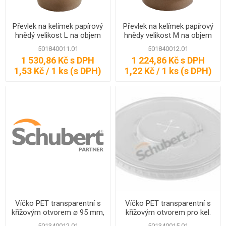
Převlek na kelímek papírový
Převlek na kelímek papírový
hnědý velikost L na objem
hnědy velikost M na objem
0,3 - 0,5 l, 1000 ks
0,25 l, 1000 ks
501840011.01
501840012.01
1 530,86 Kč s DPH
1 224,86 Kč s DPH
1,53 Kč / 1 ks (s DPH)
1,22 Kč / 1 ks (s DPH)
Víčko PET transparentní s
Víčko PET transparentní s
křížovým otvorem ⌀ 95 mm,
křížovým otvorem pro kel.
800 ks
0,3 - 0,5 l, ⌀ 95 mm, 800 ks
501340012.01
501340015.01