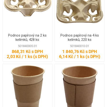
Podnos papírový na 2 ks
Podnos papírový na 4 ks
kelímků, 428 ks
kelímků, 220 ks
501840005.01
501840010.01
868,31 Kč s DPH
1 840,76 Kč s DPH
2,03 Kč / 1 ks (s DPH)
6,14 Kč / 1 ks (s DPH)