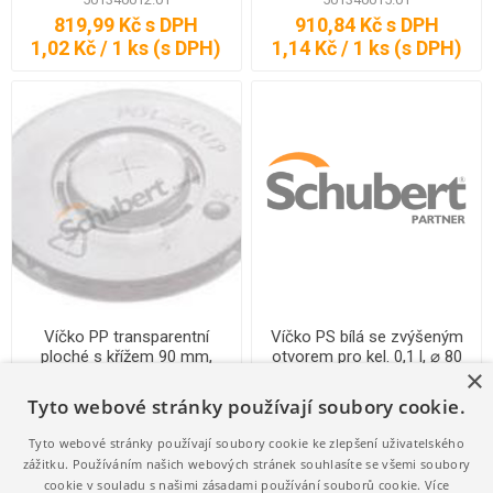
819,99 Kč s DPH
910,84 Kč s DPH
1,02 Kč / 1 ks (s DPH)
1,14 Kč / 1 ks (s DPH)
Víčko PP transparentní
Víčko PS bílá se zvýšeným
ploché s křížem 90 mm,
otvorem pro kel. 0,1 l, ⌀ 80
×
2000 ks
mm, 1000 ks
501830007.01
501830000.01
Tyto webové stránky používají soubory cookie.
993,65 Kč s DPH
725,23 Kč s DPH
0,50 Kč / 1 ks (s DPH)
0,73 Kč / 1 ks (s DPH)
Tyto webové stránky používají soubory cookie ke zlepšení uživatelského
zážitku. Používáním našich webových stránek souhlasíte se všemi soubory
cookie v souladu s našimi zásadami používání souborů cookie.
Více