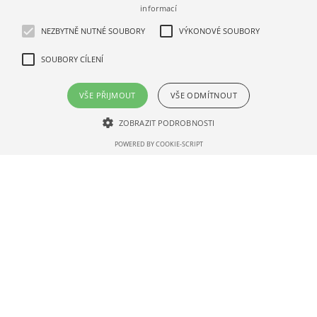
informací
NEZBYTNĚ NUTNÉ SOUBORY
VÝKONOVÉ SOUBORY
SOUBORY CÍLENÍ
VŠE PŘIJMOUT
VŠE ODMÍTNOUT
ZOBRAZIT PODROBNOSTI
POWERED BY COOKIE-SCRIPT
Víčko PS bílé se zvýšeným
Víčko PS bílé se zvýšeným
otvorem 0,15 l, ⌀ 70 mm,
otvorem pro kel. 0,2 l,⌀ 80
1000 ks
mm, 1000 ks
501830001.01
501830004.01
763,91 Kč s DPH
805,11 Kč s DPH
0,76 Kč / 1 ks (s DPH)
0,81 Kč / 1 ks (s DPH)