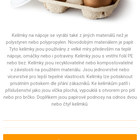
Kelímky na nápoje se vyrábí také z jiných materiálů než je
polystyren nebo polypropylen. Novodobým materiálem je papír.
Tyto kelímky jsou používány z velké míry především na teplé
nápoje, omáčky nebo i potraviny. Kelímky jsou s vnitřní folií PE
nebo bez. Kelímky jsou recyklovatelné nebo kompostovatelné
v závislosti na použitém materiálu. Jsou jednovrstvé nebo
vícevrstvé pro lepší tepelné vlastnosti. Kelímky lze potisknout
privátním potiskem dle přání zákazníků. Ke kelímkům patří i
příslušenství jako jsou víčka plochá, vypouklá s otvorem pro pití
nebo pro brčko. Doplňkem jsou papírové podnosy na odnos dvou
nebo čtyř kelímků.