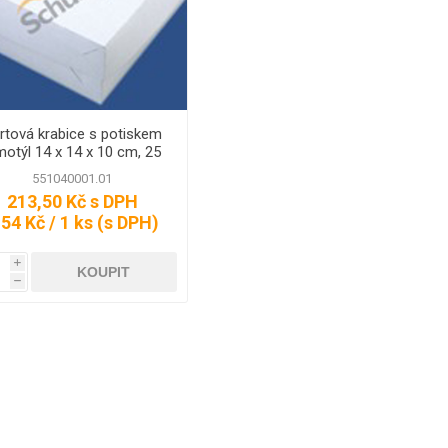
TAŠKY - HDPE
TAŠKY - LDPE
NSTVÍ
TAŠKY - HDPE -
TAŠKY - LDPE -
KOŠILKY
PRŮHMAT
rtová krabice s potiskem
motýl 14 x 14 x 10 cm, 25
TAŠKY - HDPE -
TAŠKY - LDPE -
ks
PRŮHMATY
UCHO
551040001.01
JEDNOBAREVNÉ
213,50 Kč s DPH
TAŠKY - HDPE -
,54 Kč / 1 ks (s DPH)
POTISK
TAŠKY - LDPE -
UCHO POTISK
i
TAŠKY - LDPE -
h
TERMO