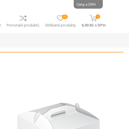
0
(0)
t
Porovnání produktů
Oblíbené produkty
0,00 Kč s DPH
SÁČKY - PP
SÁČKY -
PAPÍROVÉ
E
SÁČKY - PP -
PLOCHÉ
SÁČKY -
E GASTRO
E
PAPÍROVÉ -
SÁČKY - PP -
KUPECKÉ
NÁ
ÍROVÉ
KŘÍŽOVÉ DNO
SÁČKY -
NÁ
ATNÍ