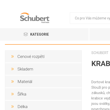
KATEGORIE
Vejce
SCHUBERT
Cenové rozpětí
Obaly
KRAB
Skladem
BIO OB
Materiál
Dortové kra
Slouží pro 
zákusků, ch
VEJCE 
Šířka
krabice vej
HNĚDÁ
jsou svátky
Délka
BÍLÁ
povrchovou 