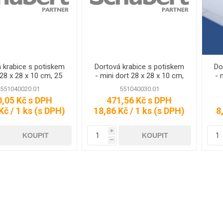
- HDPE
SÁČKY -
SÁČKY - LDPE
SÁČKY -
CELOFÁN,
PŘÍSLUŠE
 HDPE -
SÁČKY- LDPE -
TATRAFÁN
VAKUOVÉ
 krabice s potiskem
Dortová krabice s potiskem
Do
SÁČKY -
 28 x 28 x 10 cm, 25
- mini dort 28 x 28 x 10 cm,
- 
 HDPE -
SÁČKY - LDPE -
CELOFÁN,
ks
25 ks
RYCHLOZAVÍRACÍ
TATRAFÁN -
551040020.01
551040030.01
BARVA
0,05 Kč s DPH
471,56 Kč s DPH
 HDPE -
SÁČKY - LDPE -
Kč / 1 ks (s DPH)
18,86 Kč / 1 ks (s DPH)
8
NÉ
OSTATNÍ
 HDPE -
i
OVÉ
h
 HDPE -
OVACÍ
 HDPE -
Í