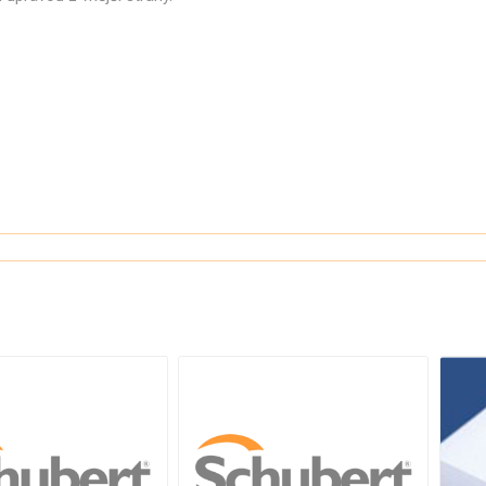
STROJNÍ
DEKORAČN
JEŘÁBEK & VODRÁŽKA
CHLA
FOLIE
POTRAVINÁŘSKÉ
JIHOČESKÁ VEJCE
ALUMINIOVÉ
OMEGA PRO
FOLIE FIXAČNÍ
PODESTÝLKOVÁ VEJCE
STRETCH RUČNÍ
VOLNÝ VÝBĚH
FOLIE FIXAČNÍ
STRETCH
BIO VEJCE
STROJNÍ
Zobrazit vše
FOLIE KRYCÍ
FOLIE SPECIÁLNÍ
FOLIE
SMRŠŤOVACÍ,
HADICE,
POLOHADICE
Zobrazit vše