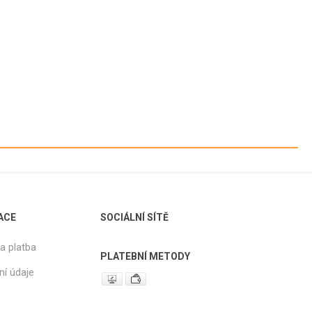
PŘEBALOVÝ
TÁCKY
SLUNEČNICE,
ROZETKY,
TÁCKY -
KRAJKY,
PODLOŽNÍ PPS,
KOŠÍČKY
ABSORBERY
SLUNEČNICE
ANÉ
TÁCKY -
PAPÍROVÉ
ROZETKY
TÁCKY -
KRAJKY
ACE
SOCIÁLNÍ SÍTĚ
PODNOSY
CUKRÁŘSKÉ
a platba
KOŠÍČKY
PLATEBNÍ METODY
ní údaje
 NA
É