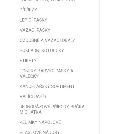
PŘIŘEZY
LEPICÍ PÁSKY
TAŠKY -
VAZACÍ PÁSKY
NÁKUPN
OZDOBNÉ A VAZACÍ OBALY
DÁRKOV
POTISK
POKLADNÍ KOTOUČKY
ETIKETY
TONERY, BARVICÍ PÁSKY A
VÁLEČKY
KANCELÁŘSKÝ SORTIMENT
BALÍCÍ PAPÍR
JEDNORÁZOVÉ PŘÍBORY, BRČKA,
MÍCHÁTKA
KELÍMKY NÁPOJOVÉ
PLASTOVÉ NÁDOBY