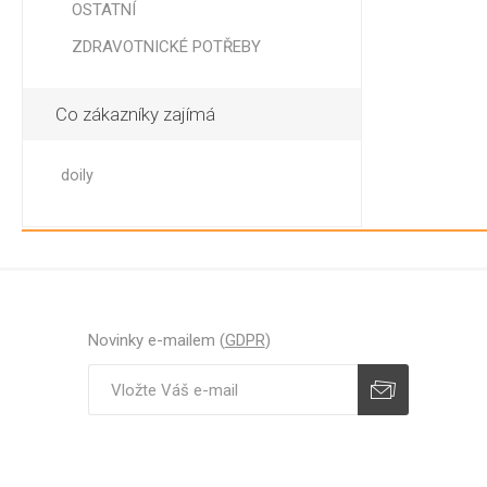
OSTATNÍ
ZDRAVOTNICKÉ POTŘEBY
Co zákazníky zajímá
JEDNO
doily
PŘÍBOR
BRČKA,
MÍCHÁ
VIDLIČK
LŽÍCE, 
VIDLIČK
HRANOL
Novinky e-mailem (
GDPR
)
PÁRÁTK
MÍCHÁT
Odebírat
Zrušit odběr
BRČKA
OZDOBN
GASTRO