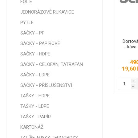
FOLIE
JEDNORÁZOVÉ RUKAVICE
PYTLE
SÁČKY 
SÁČKY -
SÁČKY - PP
BLOK
Dortová
SÁČKY - PAPÍROVÉ
- káva
SÁČKY -
ROLO
SÁČKY - HDPE
49
SÁČKY -
SÁČKY - CELOFÁN, TATRAFÁN
19,60 
SKLÁDA
SÁČKY - LDPE
SÁČKY -
i
SVAČIN
SÁČKY - PŘÍSLUŠENSTVÍ
h
SÁČKY -
TAŠKY - HDPE
ZAMRAZ
TAŠKY - LDPE
SÁČKY -
OSTATN
TAŠKY - PAPÍR
KARTONÁŽ
TALÍŘE, MISKY, TERMOBOXY