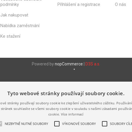
KELÍMKY
podmínky
Přihlášení a registrace
O nás
Í
VANIČKY - 
NÁPOJOVÉ -
BEZPEČNO
KRYSTAL
Jak nakupovat
VÍČKEM
KELÍMKY
Nabídka zaměstnání
VANIČKY -
NÁPOJOVÉ -
OVOCE
PAPÍROVÉ
Ke stažení
VANIČKY -
SÁDLO
Zobrazit vš
Powered by
nopCommerce
|
D3S a.s.
Tyto webové stránky používají soubory cookie.
E
UBROUSKY
PAPÍROVÉ
TOALETNÍ
ové stránky používají soubory cookie ke zlepšení uživatelského zážitku. Používán
RUČNÍKY
PAPÍRY
stránek souhlasíte se všemi soubory cookie v souladu s našimi zásadami používá
 -
JEDNOVRSTVÉ
cookie.
Více informací
É
SKLÁDANÉ - Z-Z
TOALETNÍ P
DVOUVRSTVÉ
1 VRSTVÝ
NEZBYTNĚ NUTNÉ SOUBORY
VÝKONOVÉ SOUBORY
SOUBORY CÍLE
 - PIZZA
ROLO
TŘÍVRSTVÉ
TOALETNÍ P