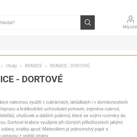
Můj úče
Obaly
KRABICE
KRABICE - DORTOVÉ
ICE - DORTOVÉ
ALY
FOLIE
JEDNORÁZOVÉ
PYTLE
bice naleznou využití v cukrárnách, lahůdkách i v domácnostech.
RUKAVICE
FOLIE
PYTLE HDP
přepravu a krátkodobé uchovávání potravin, zejména cukroví,
POTRAVINÁŘSKÉ
VINYLOVÉ
lebíčků, chuťovek a dalších pokrmů, které se svými rozměry do
ČERSTVÁ
VEJCE SPECIÁLNÍ
VEJC
PYTLE LDP
RUČNÍ
LATEXOVÉ
dou. Dortové krabice využijete při různých příležitostech jakými
FITNESS VEJCE
SUŠE
PYTLE PAP
FOLIE
, oslavy, svatby apod. Materiálem je jednovrstvý papír s
NITRILOVÉ
POTRAVINÁŘSKÉ
CEREÁLNÍ VEJCE
VAŘE
upravou z vnější strany.
PYTLE OST