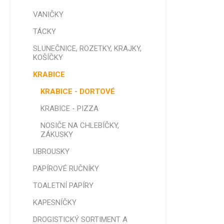
VANIČKY
OZDOB
TÁCKY
VAZACÍ
SLUNEČNICE, ROZETKY, KRAJKY,
MOTOU
KOŠÍČKY
POTRAV
KRABICE
NITĚ
KRABICE - DORTOVÉ
OZDOBN
HVĚZDY,
KRABICE - PIZZA
NOSIČE NA CHLEBÍČKY,
ZÁKUSKY
UBROUSKY
PAPÍROVÉ RUČNÍKY
TOALETNÍ PAPÍRY
KAPESNÍČKY
DROGISTICKÝ SORTIMENT A