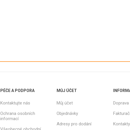
RÁZOVÉ
KELÍMKY
PLASTOVÉ
VANIČKY
Y,
NÁPOJOVÉ
NÁDOBY
VANIČKY -
KELÍMKY
KÝBLE
HRANATÉ
TKA
NÁPOJOVÉ - BÍLÉ
VANIČKY -
Y, NOŽE,
KELÍMKY
INTEGROV
LŽIČKY
NÁPOJOVÉ -
VÍČKO
Y NA
TRANSPARENTNÍ
VANIČKY -
KY,
PÉČE A PODPORA
MŮJ ÚČET
INFORM
KELÍMKY
OSMIBOKÉ
A, BODCE
NÁPOJOVÉ -
Kontaktujte nás
Můj účet
Doprava 
VANIČKY -
KA
AUTOMATOVÉ
KULATÉ
Ochrana osobních
Objednávky
Fakturač
KELÍMKY
VANIČKY -
informací
NÁPOJOVÉ -
É
CUKRÁŘSK
Adresy pro dodání
Kontakty
TERMO
VÝROBKY
Všeobecné obchodní