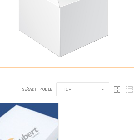
SÁČKY - PP -
PAPÍROVÉ -
Í
POTISK
SVAČINOVÉ
ZENÁ
SÁČKY -
PAPÍROVÉ -
LÉKARENSKÉ
SÁČKY -
PAPÍROVÉ -
HYGIENICKÉ
SÁČKY -
PAPÍROVÉ -
GASTRONOMICKÉ
SÁČKY -
PAPÍROVÉ - PP
SEŘADIT PODLE
OKNO