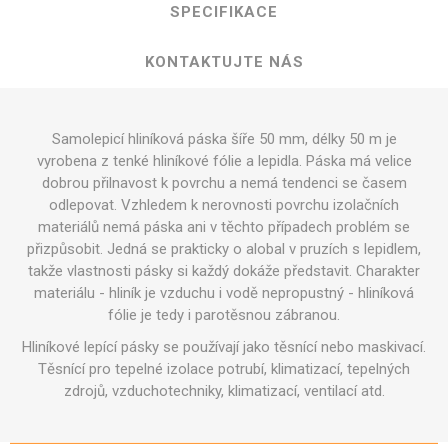
SPECIFIKACE
KONTAKTUJTE NÁS
Samolepicí hliníková páska šíře 50 mm, délky 50 m je
vyrobena z tenké hliníkové fólie a lepidla. Páska má velice
dobrou přilnavost k povrchu a nemá tendenci se časem
odlepovat. Vzhledem k nerovnosti povrchu izolačních
materiálů nemá páska ani v těchto případech problém se
přizpůsobit. Jedná se prakticky o alobal v pruzích s lepidlem,
takže vlastnosti pásky si každý dokáže představit. Charakter
materiálu - hliník je vzduchu i vodě nepropustný - hliníková
fólie je tedy i parotěsnou zábranou.
Hliníkové lepící pásky se používají jako těsnící nebo maskivací.
Těsnící pro tepelné izolace potrubí, klimatizací, tepelných
zdrojů, vzduchotechniky, klimatizací, ventilací atd.