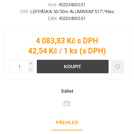
Kód:
452034005.01
TOV:
LEP.PÁSKA 50/50m ALUMINIUM"517"/96ks
EAN:
452034005.01
4 083,83 Kč s DPH
42,54 Kč / 1 ks (s DPH)
i
h
Sdílet
PŘEHLED