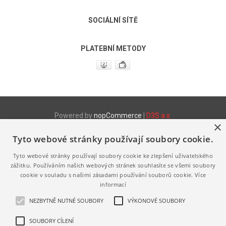
SOCIÁLNÍ SÍTĚ
PLATEBNÍ METODY
Powered by
nopCommerce
|
D3S a.s.
×
Tyto webové stránky používají soubory cookie.
Produktové www stránky
http://www.fix.cz
- Stretch fólie
Tyto webové stránky používají soubory cookie ke zlepšení uživatelského
http://www.fix.cz/pytle
- LDPE a HDPE pytle a sáčky
http://www.melanz.cz/
- Výroba a prodej vaječné melanže
zážitku. Používáním našich webových stránek souhlasíte se všemi soubory
cookie v souladu s našimi zásadami používání souborů cookie.
Více
Výhradně zastupujeme a distribuujeme následující značky
informací
http://www.jihoceska-vejce.cz
http://www.bio-vejce.cz
NEZBYTNĚ NUTNÉ SOUBORY
VÝKONOVÉ SOUBORY
http://www.volny-vybeh.cz
http://www.jerabek-vodrazka.cz
SOUBORY CÍLENÍ
http://www.pardubicka-vejce.cz