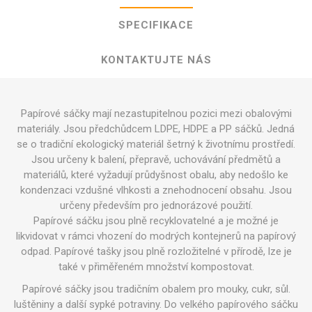
SPECIFIKACE
KONTAKTUJTE NÁS
Papírové sáčky mají nezastupitelnou pozici mezi obalovými
materiály. Jsou předchůdcem LDPE, HDPE a PP sáčků. Jedná
se o tradiční ekologický materiál šetrný k životnímu prostředí.
Jsou určeny k balení, přepravě, uchovávání předmětů a
materiálů, které vyžadují průdyšnost obalu, aby nedošlo ke
kondenzaci vzdušné vlhkosti a znehodnocení obsahu. Jsou
určeny především pro jednorázové použití.
Papírové sáčku jsou plně recyklovatelné a je možné je
likvidovat v rámci vhození do modrých kontejnerů na papírový
odpad. Papírové tašky jsou plně rozložitelné v přírodě, lze je
také v přiměřeném množství kompostovat.
Papírové sáčky jsou tradičním obalem pro mouky, cukr, sůl.
luštěniny a další sypké potraviny. Do velkého papírového sáčku