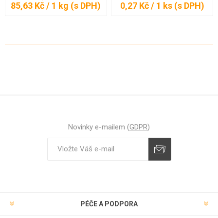
85,63 Kč / 1 kg (s DPH)
0,27 Kč / 1 ks (s DPH)
Novinky e-mailem (
GDPR
)
Odebírat
Zrušit odběr
PÉČE A PODPORA