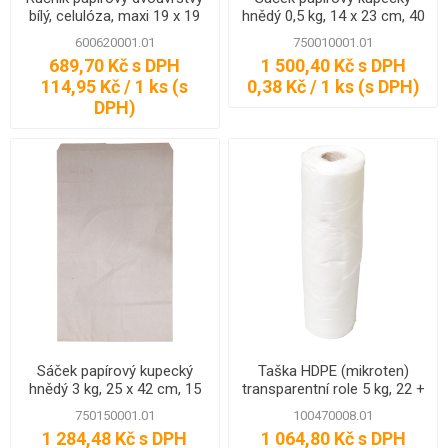
bílý, celulóza, maxi 19 x 19
hnědý 0,5 kg, 14 x 23 cm, 40
cm, 108 m
g/m2, 4000 ks
600620001.01
750010001.01
689,70 Kč s DPH
1 500,40 Kč s DPH
114,95 Kč / 1 ks (s
0,38 Kč / 1 ks (s DPH)
DPH)
Sáček papírový kupecký
Taška HDPE (mikroten)
hnědý 3 kg, 25 x 42 cm, 15
transparentní role 5 kg, 22 +
kg / 850 ks
13 x 45 cm, 8 my, 4000 ks,
750150001.01
100470008.01
Partner
1 284,48 Kč s DPH
1 064,80 Kč s DPH