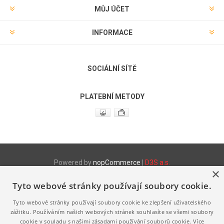
MŮJ ÚČET
INFORMACE
SOCIÁLNÍ SÍTĚ
PLATEBNÍ METODY
Powered by
nopCommerce
|
D3S a.s.
×
Tyto webové stránky používají soubory cookie.
Produktové www stránky
http://www.fix.cz
- Stretch fólie
Tyto webové stránky používají soubory cookie ke zlepšení uživatelského
http://www.fix.cz/pytle
- LDPE a HDPE pytle a sáčky
zážitku. Používáním našich webových stránek souhlasíte se všemi soubory
http://www.melanz.cz/
- Výroba a prodej vaječné melanže
cookie v souladu s našimi zásadami používání souborů cookie.
Více