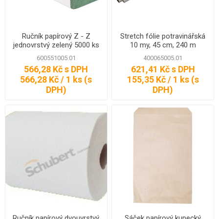
Ručník papírový Z - Z
Stretch fólie potravinářská
jednovrstvý zelený 5000 ks
10 my, 45 cm, 240 m
600551005.01
400065005.01
566,28 Kč s DPH
621,41 Kč s DPH
566,28 Kč / 1 ks (s
155,35 Kč / 1 ks (s
DPH)
DPH)
Ručník papírový dvouvrstvý
Sáček papírový kupecký