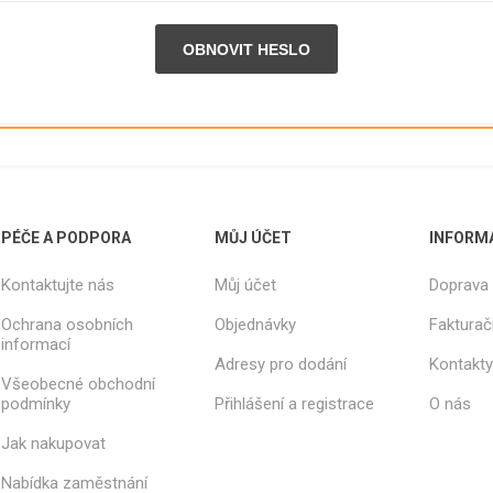
STROJNÍ
DEKORAČN
JEŘÁBEK & VODRÁŽKA
CHLA
FOLIE
POTRAVINÁŘSKÉ
JIHOČESKÁ VEJCE
ALUMINIOVÉ
OMEGA PRO
FOLIE FIXAČNÍ
PODESTÝLKOVÁ VEJCE
STRETCH RUČNÍ
VOLNÝ VÝBĚH
FOLIE FIXAČNÍ
STRETCH
BIO VEJCE
STROJNÍ
PÉČE A PODPORA
MŮJ ÚČET
INFORM
Zobrazit vše
FOLIE KRYCÍ
FOLIE SPECIÁLNÍ
Kontaktujte nás
Můj účet
Doprava 
FOLIE
Ochrana osobních
Objednávky
Fakturač
SMRŠŤOVACÍ,
informací
HADICE,
Adresy pro dodání
Kontakty
POLOHADICE
Všeobecné obchodní
podmínky
Přihlášení a registrace
O nás
Zobrazit vše
Jak nakupovat
Nabídka zaměstnání