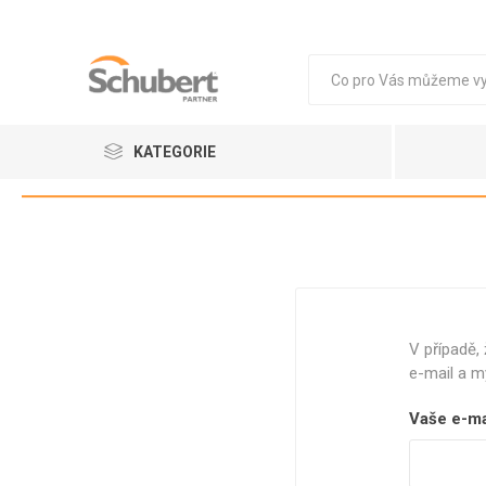
KATEGORIE
Vejce
Obaly
BIO OB
V případě,
e-mail a m
VEJCE 
Vaše e-ma
HNĚDÁ
BÍLÁ