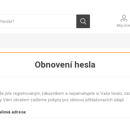
Můj úče
Obnovení hesla
ALY
FOLIE
JEDNORÁZOVÉ
PYTLE
 že jste registrovaným zákazníkem a nepamatujete si Vaše heslo, za
RUKAVICE
y Vám obratem zašleme pokyny pro obnovu přihlašovacích údajů.
FOLIE
PYTLE HDP
POTRAVINÁŘSKÉ
VINYLOVÉ
ČERSTVÁ
VEJCE SPECIÁLNÍ
VEJC
PYTLE LDP
RUČNÍ
ilová adresa:
LATEXOVÉ
FITNESS VEJCE
SUŠE
PYTLE PAP
FOLIE
NITRILOVÉ
POTRAVINÁŘSKÉ
CEREÁLNÍ VEJCE
VAŘE
PYTLE OST