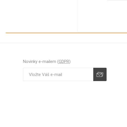
Novinky e-mailem (
GDPR
)
Odebírat
Zrušit odběr