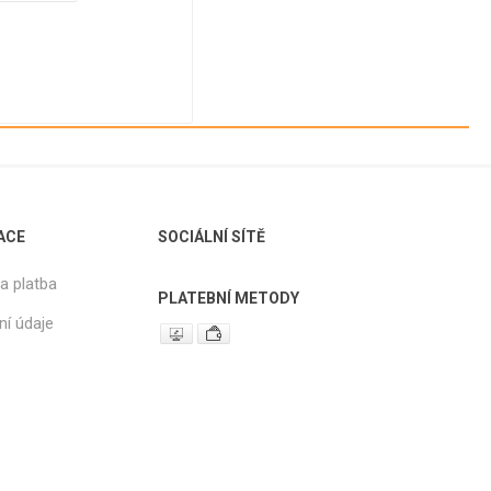
SÁČKY - PP -
PAPÍROVÉ -
Í
POTISK
SVAČINOVÉ
ZENÁ
SÁČKY -
PAPÍROVÉ -
LÉKARENSKÉ
SÁČKY -
PAPÍROVÉ -
HYGIENICKÉ
SÁČKY -
PAPÍROVÉ -
ACE
SOCIÁLNÍ SÍTĚ
GASTRONOMICKÉ
a platba
SÁČKY -
PLATEBNÍ METODY
PAPÍROVÉ - PP
ní údaje
OKNO