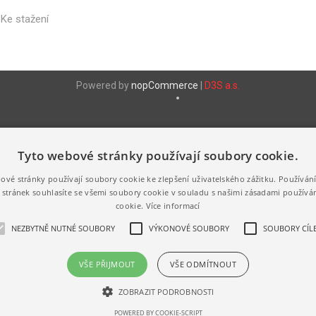
Ke stažení
- HDPE
SÁČKY -
SÁČKY - LDPE
SÁČKY -
CELOFÁN,
PŘÍSLUŠE
 HDPE -
SÁČKY- LDPE -
TATRAFÁN
Powered by
nopCommerce
|
D3S a.s.
VAKUOVÉ
SÁČKY -
 HDPE -
SÁČKY - LDPE -
CELOFÁN,
RYCHLOZAVÍRACÍ
TATRAFÁN -
BARVA
 HDPE -
SÁČKY - LDPE -
Tyto webové stránky používají soubory cookie.
NÉ
OSTATNÍ
ové stránky používají soubory cookie ke zlepšení uživatelského zážitku. Používán
 HDPE -
OVÉ
stránek souhlasíte se všemi soubory cookie v souladu s našimi zásadami používá
cookie.
Více informací
 HDPE -
OVACÍ
NEZBYTNĚ NUTNÉ SOUBORY
VÝKONOVÉ SOUBORY
SOUBORY CÍLE
 HDPE -
Í
VŠE PŘIJMOUT
VŠE ODMÍTNOUT
Všechna práva vyhrazena © 2026
ZOBRAZIT PODROBNOSTI
POWERED BY COOKIE-SCRIPT