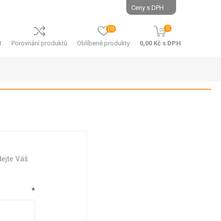
0
(0)
t
Porovnání produktů
Oblíbené produkty
0,00 Kč s DPH
SÁČKY - PP
SÁČKY -
dejte Váš
PAPÍROVÉ
E
SÁČKY - PP -
PLOCHÉ
SÁČKY -
E GASTRO
E
PAPÍROVÉ -
*
SÁČKY - PP -
KUPECKÉ
NÁ
ÍROVÉ
KŘÍŽOVÉ DNO
SÁČKY -
NÁ
ATNÍ