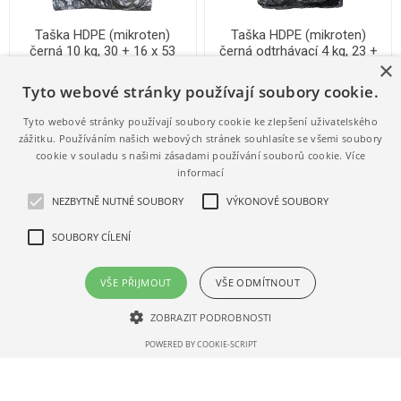
Taška HDPE (mikroten)
Taška HDPE (mikroten)
černá 10 kg, 30 + 16 x 53
černá odtrhávací 4 kg, 23 +
×
cm, 9 my, 2000 ks, Partner
11 x 47 cm, 8 my, 2000 ks, G
100949059.01
100670001.01
Tyto webové stránky používají soubory cookie.
737,62 Kč s DPH
582,74 Kč s DPH
0,37 Kč / 1 ks (s DPH)
0,29 Kč / 1 ks (s DPH)
Tyto webové stránky používají soubory cookie ke zlepšení uživatelského
zážitku. Používáním našich webových stránek souhlasíte se všemi soubory
cookie v souladu s našimi zásadami používání souborů cookie.
Více
informací
NEZBYTNĚ NUTNÉ SOUBORY
VÝKONOVÉ SOUBORY
SOUBORY CÍLENÍ
VŠE PŘIJMOUT
VŠE ODMÍTNOUT
ZOBRAZIT PODROBNOSTI
POWERED BY COOKIE-SCRIPT
Taška HDPE (mikroten)
Taška HDPE (mikroten)
červená 10 kg, 30 + 16 x 53
červená odtrhávací 10 kg, 30
cm, 9 my, 2000 ks, Partner
+ 17 x 54 cm, 9 my, 2000 ks,
100949051.01
100880001.01
G