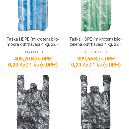
Taška HDPE (mikroten) bílo-
Taška HDPE (mikroten) bílo-
modrá odtrhávací 4 kg, 22 +
zelená odtrhávací 4 kg, 22 +
12 x 45 cm, 7 my, 2000 ks,
12 x 45 cm, 7 my, 2000 ks,
100680001.01
100694001.01
Partner
Partner
400,20 Kč s DPH
399,66 Kč s DPH
0,20 Kč / 1 ks (s DPH)
0,20 Kč / 1 ks (s DPH)