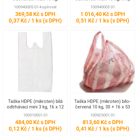
20my, 30 x 18 x 54 cm, 1000
30 x 18 x 54 cm, 2000 ks
100940005.01-kopírovat
100940005.01
ks
369,58 Kč s DPH
1 016,40 Kč s DPH
0,37 Kč / 1 ks (s DPH)
0,51 Kč / 1 ks (s DPH)
Taška HDPE (mikroten) bílá
Taška HDPE (mikroten) bílo-
odtrhávací mini 3 kg, 16 x 12
červená 10 kg, 30 + 16 x 53
x 30 cm, 4000 ks
cm, 9 my, 2000 ks, Partner
100510001.01
100925001.01
484,00 Kč s DPH
813,60 Kč s DPH
0,12 Kč / 1 ks (s DPH)
0,41 Kč / 1 ks (s DPH)