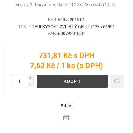
vrstev 2. Barva bílá. Balení 12 ks. Množství 96 ks.
Kód:
600792016.01
TOV:
T.P.BULKYSOFT 2VR.BÍLÝ CELUL/12ks 66991
EAN:
600792016.01
731,81 Kč s DPH
7,62 Kč / 1 ks (s DPH)
i
h
Sdílet