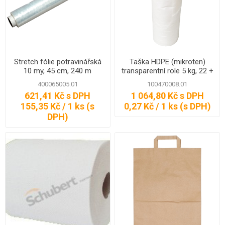
Stretch fólie potravinářská
Taška HDPE (mikroten)
10 my, 45 cm, 240 m
transparentní role 5 kg, 22 +
13 x 45 cm, 8 my, 4000 ks,
400065005.01
100470008.01
Partner
621,41 Kč s DPH
1 064,80 Kč s DPH
155,35 Kč / 1 ks (s
0,27 Kč / 1 ks (s DPH)
DPH)