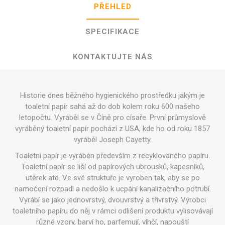
PŘEHLED
SPECIFIKACE
KONTAKTUJTE NÁS
Historie dnes běžného hygienického prostředku jakým je
toaletní papír sahá až do dob kolem roku 600 našeho
letopočtu. Vyráběl se v Číně pro císaře. První průmyslově
vyráběný toaletní papír pochází z USA, kde ho od roku 1857
vyráběl Joseph Cayetty.
Toaletní papír je vyráběn především z recyklovaného papíru.
Toaletní papír se liší od papírových ubrousků, kapesníků,
utěrek atd. Ve své struktuře je vyroben tak, aby se po
namočení rozpadl a nedošlo k ucpání kanalizačního potrubí.
Vyrábí se jako jednovrstvý, dvouvrstvý a třívrstvý. Výrobci
toaletního papíru do něj v rámci odlišení produktu vylisovávají
různé vzory, barví ho, parfemují, vlhčí, napouští