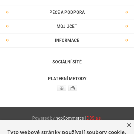
PÉČE A PODPORA
MŮJ ÚČET
INFORMACE
SOCIÁLNÍ SÍTĚ
PLATEBNÍ METODY
Powered by
nopCommerce
|
D3S a.s.
×
Tyto webové stránky používají soubory cookie.
Produktové www stránky