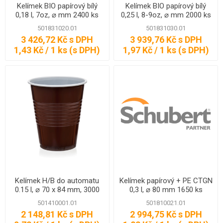
Kelímek BIO papírový bílý
Kelímek BIO papírový bílý
0,18 l, 7oz, ⌀ mm 2400 ks
0,25 l, 8-9oz, ⌀ mm 2000 ks
501831020.01
501831030.01
3 426,72 Kč s DPH
3 939,76 Kč s DPH
1,43 Kč / 1 ks (s DPH)
1,97 Kč / 1 ks (s DPH)
Kelímek H/B do automatu
Kelímek papírový + PE CTGN
0.15 l, ⌀ 70 x 84 mm, 3000
0,3 l, ⌀ 80 mm 1650 ks
ks
501410001.01
501810021.01
2 148,81 Kč s DPH
2 994,75 Kč s DPH