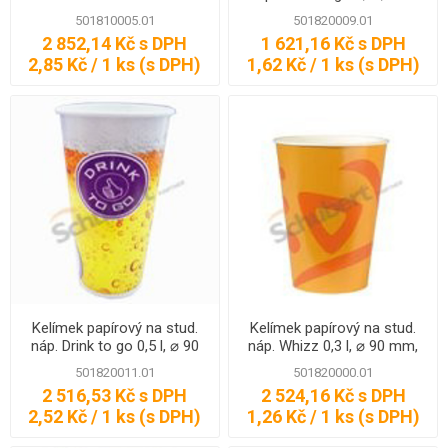
mm, 1000 ks
501810005.01
501820009.01
2 852,14 Kč s DPH
1 621,16 Kč s DPH
2,85 Kč / 1 ks (s DPH)
1,62 Kč / 1 ks (s DPH)
Kelímek papírový na stud.
Kelímek papírový na stud.
náp. Drink to go 0,5 l, ⌀ 90
náp. Whizz 0,3 l, ⌀ 90 mm,
mm, 1000 ks
2000 ks
501820011.01
501820000.01
2 516,53 Kč s DPH
2 524,16 Kč s DPH
2,52 Kč / 1 ks (s DPH)
1,26 Kč / 1 ks (s DPH)