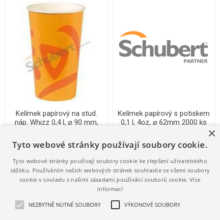
Kelímek papírový na stud.
Kelímek papírový s potiskem
náp. Whizz 0,4 l, ⌀ 90 mm,
0,1 l, 4oz, ⌀ 62mm 2000 ks
×
1000 ks
501820001.01
501770094.01
Tyto webové stránky používají soubory cookie.
1 720,18 Kč s DPH
2 089,79 Kč s DPH
1,72 Kč / 1 ks (s DPH)
1,04 Kč / 1 ks (s DPH)
Tyto webové stránky používají soubory cookie ke zlepšení uživatelského
zážitku. Používáním našich webových stránek souhlasíte se všemi soubory
cookie v souladu s našimi zásadami používání souborů cookie.
Více
informací
NEZBYTNĚ NUTNÉ SOUBORY
VÝKONOVÉ SOUBORY