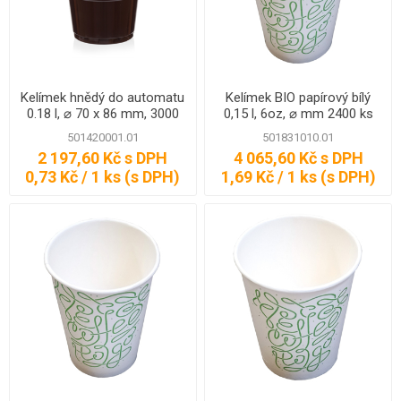
Kelímek hnědý do automatu
Kelímek BIO papírový bílý
0.18 l, ⌀ 70 x 86 mm, 3000
0,15 l, 6oz, ⌀ mm 2400 ks
ks
501420001.01
501831010.01
2 197,60 Kč s DPH
4 065,60 Kč s DPH
0,73 Kč / 1 ks (s DPH)
1,69 Kč / 1 ks (s DPH)