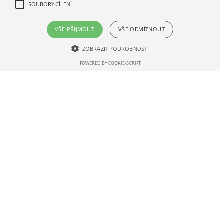
SOUBORY CÍLENÍ
VŠE PŘIJMOUT
VŠE ODMÍTNOUT
ZOBRAZIT PODROBNOSTI
POWERED BY COOKIE-SCRIPT
Kelímek papírový s potiskem
Kelímek papírový s potiskem
0,3 l, ⌀ 90 mm, 1000 ks
Cappucino 0,2 l, ⌀ 80 mm
925 ks
501810003.01
501810019.01
1 883,92 Kč s DPH
2 466,85 Kč s DPH
1,88 Kč / 1 ks (s DPH)
2,67 Kč / 1 ks (s DPH)