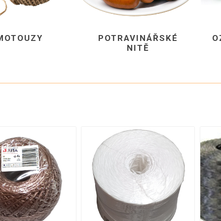
STROJNÍ
DEKORAČN
JEŘÁBEK & VODRÁŽKA
CHLA
FOLIE
POTRAVINÁŘSKÉ
JIHOČESKÁ VEJCE
ALUMINIOVÉ
MOTOUZY
POTRAVINÁŘSKÉ
O
OMEGA PRO
NITĚ
FOLIE FIXAČNÍ
PODESTÝLKOVÁ VEJCE
STRETCH RUČNÍ
VOLNÝ VÝBĚH
FOLIE FIXAČNÍ
STRETCH
BIO VEJCE
STROJNÍ
Zobrazit vše
FOLIE KRYCÍ
FOLIE SPECIÁLNÍ
FOLIE
SMRŠŤOVACÍ,
HADICE,
POLOHADICE
Zobrazit vše