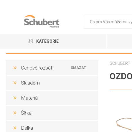
KATEGORIE
Vejce
SCHUBERT
Cenové rozpětí
SMAZAT
Obaly
OZDO
Skladem
BIO OB
Materiál
VEJCE 
Šířka
HNĚDÁ
Délka
BÍLÁ