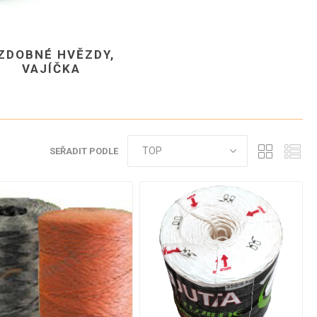
SÁČKY - PP -
PAPÍROVÉ -
Í
POTISK
SVAČINOVÉ
ZENÁ
SÁČKY -
PAPÍROVÉ -
ZDOBNÉ HVĚZDY,
LÉKARENSKÉ
VAJÍČKA
SÁČKY -
PAPÍROVÉ -
HYGIENICKÉ
SÁČKY -
PAPÍROVÉ -
SEŘADIT PODLE
GASTRONOMICKÉ
SÁČKY -
PAPÍROVÉ - PP
OKNO