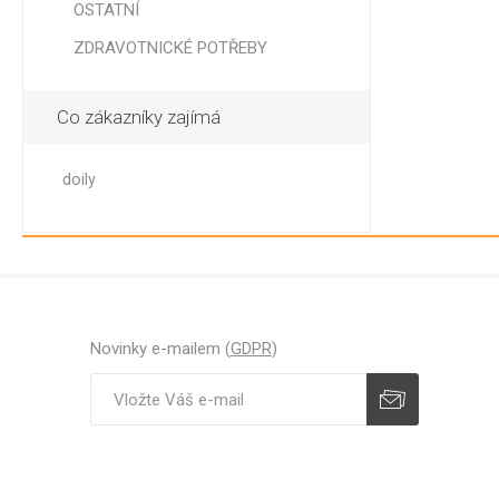
OSTATNÍ
ZDRAVOTNICKÉ POTŘEBY
Co zákazníky zajímá
JEDNO
doily
PŘÍBOR
BRČKA,
MÍCHÁ
VIDLIČK
LŽÍCE, 
VIDLIČK
HRANOL
Novinky e-mailem (
GDPR
)
PÁRÁTK
MÍCHÁT
Odebírat
Zrušit odběr
BRČKA
OZDOBN
GASTRO