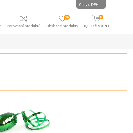
0
(0)
t
Porovnání produktů
Oblíbené produkty
0,00 Kč s DPH
SÁČKY - PP
SÁČKY -
PAPÍROVÉ
E
SÁČKY - PP -
PLOCHÉ
SÁČKY -
E GASTRO
E
PAPÍROVÉ -
SÁČKY - PP -
KUPECKÉ
NÁ
ÍROVÉ
KŘÍŽOVÉ DNO
SÁČKY -
NÁ
ATNÍ