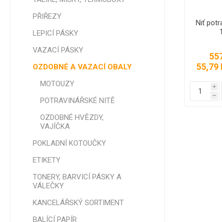
PŘIŘEZY
Niť potr
LEPICÍ PÁSKY
TAŠKY -
VAZACÍ PÁSKY
NÁKUPN
55
55,79 
OZDOBNÉ A VAZACÍ OBALY
DÁRKOV
POTISK
MOTOUZY
i
h
POTRAVINÁŘSKÉ NITĚ
OZDOBNÉ HVĚZDY,
VAJÍČKA
POKLADNÍ KOTOUČKY
ETIKETY
TONERY, BARVICÍ PÁSKY A
VÁLEČKY
KANCELÁŘSKÝ SORTIMENT
BALÍCÍ PAPÍR