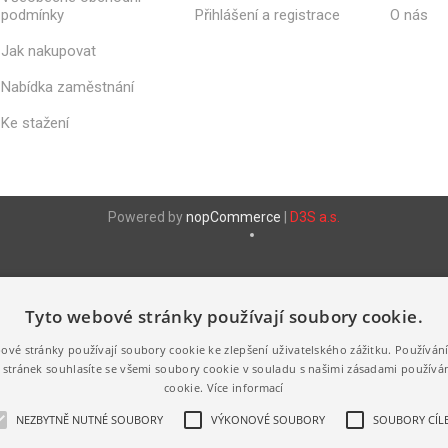
KELÍMKY
podmínky
Přihlášení a registrace
O nás
Í
VANIČKY - 
NÁPOJOVÉ -
BEZPEČNO
KRYSTAL
Jak nakupovat
VÍČKEM
KELÍMKY
Nabídka zaměstnání
VANIČKY -
NÁPOJOVÉ -
OVOCE
PAPÍROVÉ
Ke stažení
VANIČKY -
SÁDLO
Zobrazit vš
Powered by
nopCommerce
|
D3S a.s.
Tyto webové stránky používají soubory cookie.
E
UBROUSKY
PAPÍROVÉ
TOALETNÍ
ové stránky používají soubory cookie ke zlepšení uživatelského zážitku. Používán
RUČNÍKY
PAPÍRY
stránek souhlasíte se všemi soubory cookie v souladu s našimi zásadami používá
 -
JEDNOVRSTVÉ
cookie.
Více informací
É
SKLÁDANÉ - Z-Z
TOALETNÍ P
DVOUVRSTVÉ
1 VRSTVÝ
NEZBYTNĚ NUTNÉ SOUBORY
VÝKONOVÉ SOUBORY
SOUBORY CÍLE
 - PIZZA
ROLO
TŘÍVRSTVÉ
TOALETNÍ P