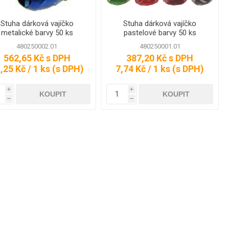
Stuha dárková vajíčko
Stuha dárková vajíčko
metalické barvy 50 ks
pastelové barvy 50 ks
LEPICÍ PÁSKY
VAZACÍ PÁSKY
480250002.01
480250001.01
LEPICÍ PÁSKY
VAZACÍ PÁSKY
562,65 Kč s DPH
387,20 Kč s DPH
POLYPROPYLENOVÉ
POLYESTER
,25 Kč / 1 ks (s DPH)
7,74 Kč / 1 ks (s DPH)
P
LEPICÍ PÁSKY
VÁZACÍ PÁSKY
PVC
POLYPROPYLEN
i
i
h
h
LEPICÍ PÁSKY
SPONY
KREPOVÉ
RUČNÍ
LEPICÍ PÁSKY
PÁSKOVAČKY
OBOUSTRANNÉ
LEPICÍ PÁSKY
SPECIÁLNÍ
ODVÍJEČE