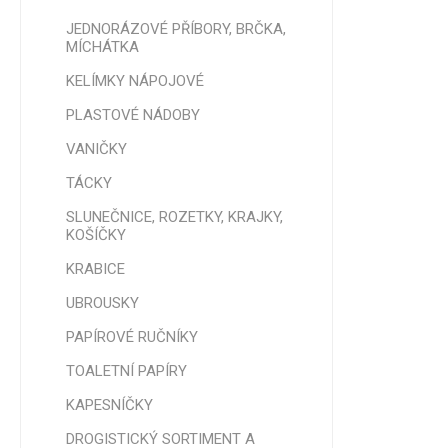
JEDNORÁZOVÉ PŘÍBORY, BRČKA,
MÍCHÁTKA
OZDOB
VAZACÍ
KELÍMKY NÁPOJOVÉ
MOTOU
PLASTOVÉ NÁDOBY
POTRAV
VANIČKY
NITĚ
TÁCKY
OZDOBN
HVĚZDY,
SLUNEČNICE, ROZETKY, KRAJKY,
KOŠÍČKY
KRABICE
UBROUSKY
PAPÍROVÉ RUČNÍKY
TOALETNÍ PAPÍRY
KAPESNÍČKY
DROGISTICKÝ SORTIMENT A