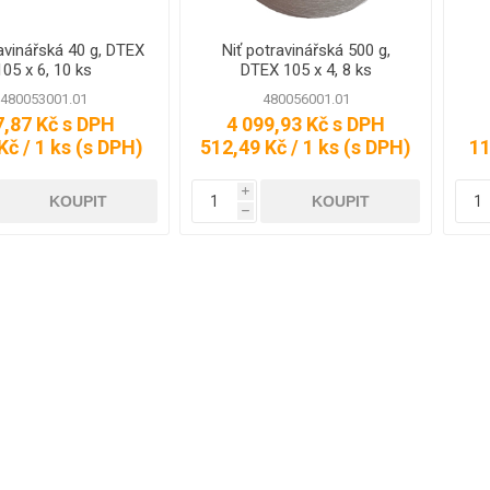
avinářská 40 g, DTEX
Niť potravinářská 500 g,
105 x 6, 10 ks
DTEX 105 x 4, 8 ks
 PAPÍR
KARTONÁŽ
TALÍŘE, MISKY,
PŘIŘEZY
TERMOBOXY
480053001.01
480056001.01
Í
KRABICE
PŘIŘEZY
7,87 Kč s DPH
4 099,93 Kč s DPH
TALÍŘE, MISKY -
MIKROTEN
Kč / 1 ks (s DPH)
512,49 Kč / 1 ks (s DPH)
11
É S
PROKLADY
NA STUDENÉ
EM
PŘIŘEZY P
VÝROBKY
ROHY
i
PŘIŘEZY
TALÍŘE, MISKY -
h
VLNITÁ LEPENKA
PAPÍROVÉ
TERMO
NA ROLI
TALÍŘE, MISKY -
ALU
TERMOBOXY
SENDVIČE