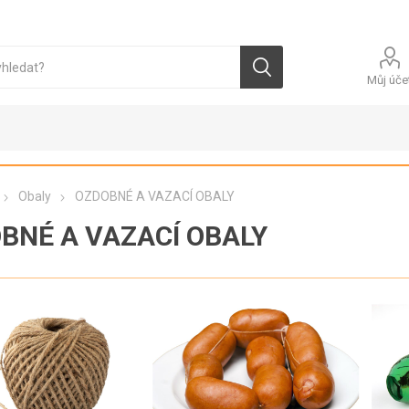
Můj úče
Obaly
OZDOBNÉ A VAZACÍ OBALY
BNÉ A VAZACÍ OBALY
ALY
FOLIE
JEDNORÁZOVÉ
PYTLE
RUKAVICE
FOLIE
PYTLE HDP
POTRAVINÁŘSKÉ
VINYLOVÉ
ČERSTVÁ
VEJCE SPECIÁLNÍ
VEJC
PYTLE LDP
RUČNÍ
LATEXOVÉ
FITNESS VEJCE
SUŠE
PYTLE PAP
FOLIE
NITRILOVÉ
POTRAVINÁŘSKÉ
CEREÁLNÍ VEJCE
VAŘE
PYTLE OST