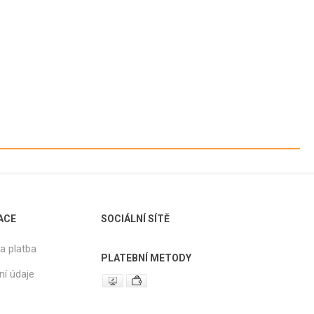
PŘEBALOVÝ
TÁCKY
SLUNEČNICE,
ROZETKY,
TÁCKY -
KRAJKY,
PODLOŽNÍ PPS,
KOŠÍČKY
ABSORBERY
SLUNEČNICE
ANÉ
TÁCKY -
PAPÍROVÉ
ROZETKY
TÁCKY -
KRAJKY
ACE
SOCIÁLNÍ SÍTĚ
PODNOSY
CUKRÁŘSKÉ
a platba
KOŠÍČKY
PLATEBNÍ METODY
ní údaje
 NA
É