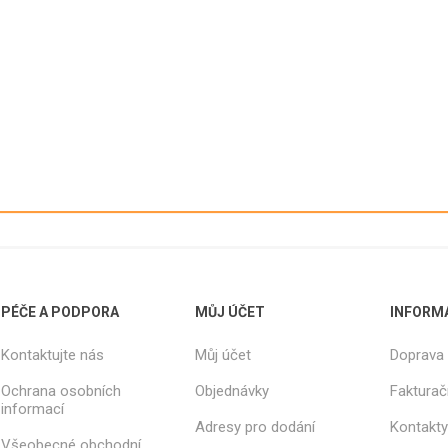
RÁZOVÉ
KELÍMKY
PLASTOVÉ
VANIČKY
Y,
NÁPOJOVÉ
NÁDOBY
VANIČKY -
KELÍMKY
KÝBLE
HRANATÉ
TKA
NÁPOJOVÉ - BÍLÉ
VANIČKY -
Y, NOŽE,
KELÍMKY
INTEGROV
LŽIČKY
NÁPOJOVÉ -
VÍČKO
Y NA
TRANSPARENTNÍ
VANIČKY -
KY,
PÉČE A PODPORA
MŮJ ÚČET
INFORM
KELÍMKY
OSMIBOKÉ
A, BODCE
NÁPOJOVÉ -
Kontaktujte nás
Můj účet
Doprava 
VANIČKY -
KA
AUTOMATOVÉ
KULATÉ
Ochrana osobních
Objednávky
Fakturač
KELÍMKY
VANIČKY -
informací
NÁPOJOVÉ -
É
CUKRÁŘSK
Adresy pro dodání
Kontakty
TERMO
VÝROBKY
Všeobecné obchodní