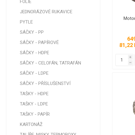
FOLIE
JEDNORÁZOVÉ RUKAVICE
Motou
PYTLE
SÁČKY 
SÁČKY -
SÁČKY - PP
BLOK
64
SÁČKY - PAPÍROVÉ
81,22 
SÁČKY -
ROLO
SÁČKY - HDPE
i
SÁČKY -
SÁČKY - CELOFÁN, TATRAFÁN
h
SKLÁDA
SÁČKY - LDPE
SÁČKY -
SVAČIN
SÁČKY - PŘÍSLUŠENSTVÍ
SÁČKY -
TAŠKY - HDPE
ZAMRAZ
TAŠKY - LDPE
SÁČKY -
OSTATN
TAŠKY - PAPÍR
KARTONÁŽ
TALÍŘE, MISKY, TERMOBOXY