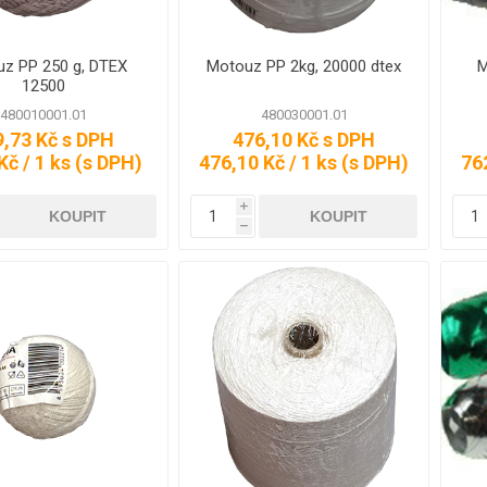
z PP 250 g, DTEX
Motouz PP 2kg, 20000 dtex
M
- HDPE
SÁČKY -
SÁČKY - LDPE
SÁČKY -
12500
CELOFÁN,
PŘÍSLUŠE
 HDPE -
SÁČKY- LDPE -
480010001.01
480030001.01
TATRAFÁN
VAKUOVÉ
9,73 Kč s DPH
476,10 Kč s DPH
SÁČKY -
Kč / 1 ks (s DPH)
476,10 Kč / 1 ks (s DPH)
762
 HDPE -
SÁČKY - LDPE -
CELOFÁN,
RYCHLOZAVÍRACÍ
TATRAFÁN -
BARVA
i
 HDPE -
SÁČKY - LDPE -
h
NÉ
OSTATNÍ
 HDPE -
OVÉ
 HDPE -
OVACÍ
 HDPE -
Í